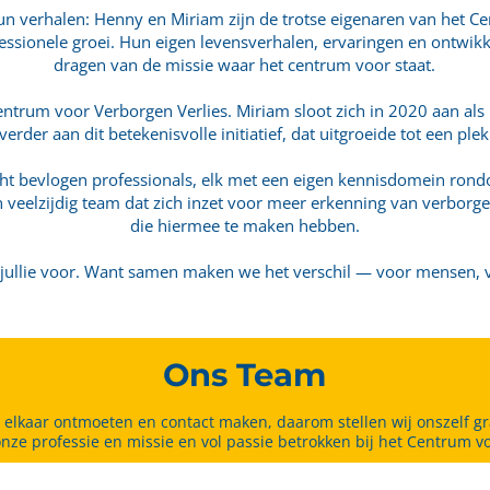
 verhalen: Henny en Miriam zijn de trotse eigenaren van het Cen
fessionele groei. Hun eigen levensverhalen, ervaringen en ontwi
dragen van de missie waar het centrum voor staat.
entrum voor Verborgen Verlies. Miriam sloot zich in 2020 aan al
rder aan dit betekenisvolle initiatief, dat uitgroeide tot een ple
 acht bevlogen professionals, elk met een eigen kennisdomein ron
 veelzijdig team dat zich inzet voor meer erkenning van verborge
die hiermee te maken hebben.
n jullie voor. Want samen maken we het verschil — voor mensen, 
Ons Team
 elkaar ontmoeten en contact maken, daarom stellen wij onszelf gr
 onze professie en missie en vol passie betrokken bij het Centrum v