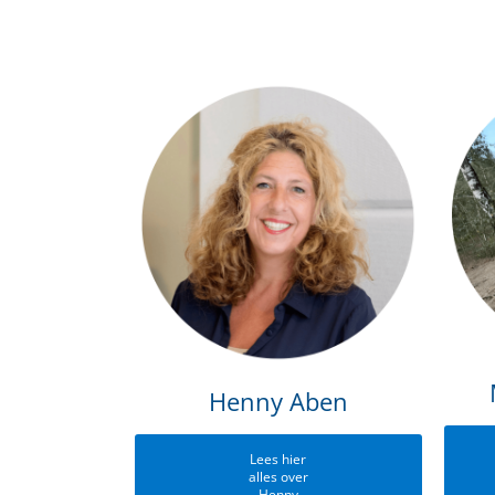
Henny Aben
Lees hier
alles over
Henny