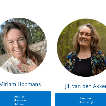
Miriam Hopmans
Jill van den Akke
Lees hier
Lees hier
alles over
alles over Jill
Miriam