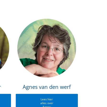
r
Agnes van den werf
Lees hier
alles over
Agnes