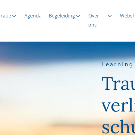
iratie
Agenda
Begeleiding
Over
Webs
ons
Learning
Tra
verl
sch