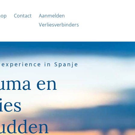
hop
Contact
Aanmelden
Verliesverbinders
 experience in Spanje
uma en
ies
udden