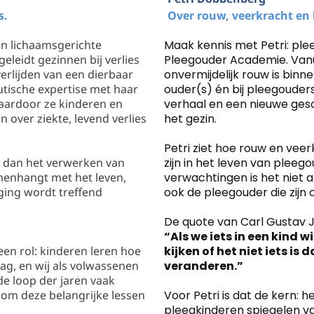
s.
Over rouw, veerkracht en
n lichaamsgerichte
Maak kennis met Petri: ple
eleidt gezinnen bij verlies
Pleegouder Academie. Vanui
erlijden van een dierbaar
onvermijdelijk rouw is binne
utische expertise met haar
ouder(s) én bij pleegouders
aardoor ze kinderen en
verhaal en een nieuwe gesc
 over ziekte, levend verlies
het gezin.
Petri ziet hoe rouw en ve
r dan het verwerken van
zijn in het leven van pleeg
amenhangt met het leven,
verwachtingen is het niet a
ging wordt treffend
ook de pleegouder die zijn 
De quote van Carl Gustav J
“Als we iets in een kind 
een rol: kinderen leren hoe
kijken of het niet iets is
ag, en wij als volwassenen
veranderen.”
 de loop der jaren vaak
 om deze belangrijke lessen
Voor Petri is dat de kern: 
pleegkinderen spiegelen v