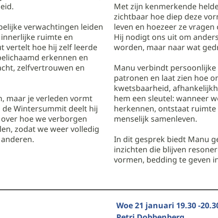
eid.
Met zijn kenmerkende held
zichtbaar hoe diep deze vorm
elijke verwachtingen leiden
leven en hoezeer ze vragen 
, innerlijke ruimte en
Hij nodigt ons uit om anders
 vertelt hoe hij zelf leerde
worden, maar naar wat gedr
 belichaamd erkennen en
acht, zelfvertrouwen en
Manu verbindt persoonlijke
patronen en laat zien hoe o
kwetsbaarheid, afhankelijkhe
en, maar je verleden vormt
hem een sleutel: wanneer we
 de Wintersummit deelt hij
herkennen, ontstaat ruimte 
en over hoe we verborgen
menselijk samenleven.
en, zodat we weer volledig
 anderen.
In dit gesprek biedt Manu 
inzichten die blijven resoner
vormen, bedding te geven in
Woe 21 januari 19.30 -20.3
Petri Dobbenberg