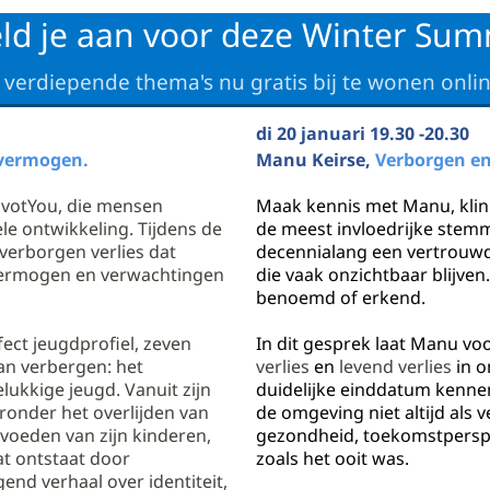
ld je aan voor deze Winter Sum
 verdiepende thema's nu gratis bij te wonen onli
di 20 januari 19.30 -20.30
 vermogen.
Manu Keirse,
Verborgen en
ivotYou, die mensen
Maak kennis met Manu, klin
le ontwikkeling. Tijdens de
de meest invloedrijke stemm
verborgen verlies dat
decennialang een vertrouwd 
 vermogen en verwachtingen
die vaak onzichtbaar blijven
benoemd of erkend.
fect jeugdprofiel, zeven
In dit gesprek laat Manu voor
kan verbergen: het
verlies
en
levend
verlies
in o
lukkige jeugd. Vanuit zijn
duidelijke einddatum kennen, 
aronder het overlijden van
de omgeving niet altijd als 
voeden van zijn kinderen,
gezondheid, toekomstperspect
at ontstaat door
zoals het ooit was.
gend verhaal over identiteit,