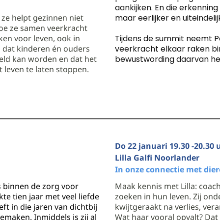
aankijken. En die erkennin
 ze helpt gezinnen niet
maar eerlijker en uiteindeli
hoe ze samen veerkracht
n voor leven, ook in
Tijdens de summit neemt Pe
m dat kinderen én ouders
veerkracht elkaar raken b
eeld kan worden en dat het
bewustwording daarvan het
t leven te laten stoppen.
Do 22 januari 19.30 -20.30 
Lilla Galfi Noorlander
In onze connectie met die
ms binnen de zorg voor
Maak kennis met Lilla: coac
e tien jaar met veel liefde
zoeken in hun leven. Zij ond
t in die jaren van dichtbij
kwijtgeraakt na verlies, ve
maken. Inmiddels is zij al
Wat haar vooral opvalt? Dat 