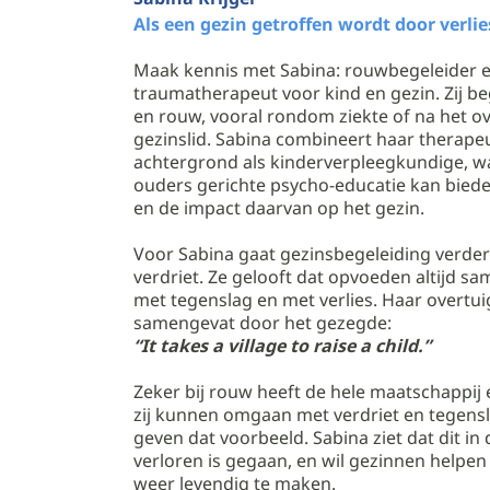
Als een gezin getroffen wordt door verlie
Maak kennis met Sabina: rouwbegeleider e
traumatherapeut voor kind en gezin. Zij beg
en rouw, vooral rondom ziekte of na het ov
gezinslid. Sabina combineert haar therape
achtergrond als kinderverpleegkundige, w
ouders gerichte psycho-educatie kan bieden
en de impact daarvan op het gezin.
Voor Sabina gaat gezinsbegeleiding verde
verdriet. Ze gelooft dat opvoeden altijd s
met tegenslag en met verlies. Haar overtui
samengevat door het gezegde:
“It takes a village to raise a child.”
Zeker bij rouw heeft de hele maatschappij 
zij kunnen omgaan met verdriet en tegensl
geven dat voorbeeld. Sabina ziet dat dit in
verloren is gegaan, en wil gezinnen helpen
weer levendig te maken.